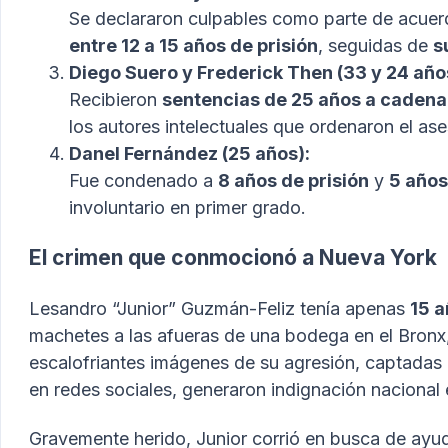
Se declararon culpables como parte de acuerd
entre 12 a 15 años de prisión
, seguidas de
s
Diego Suero y Frederick Then (33 y 24 año
Recibieron
sentencias de 25 años a cadena
los autores intelectuales que ordenaron el ase
Danel Fernández (25 años):
Fue condenado a
8 años de prisión
y
5 años
involuntario en primer grado.
El crimen que conmocionó a Nueva York
Tegogroupsrl.com
Lesandro “Junior” Guzmán-Feliz tenía apenas
15 
machetes a las afueras de una bodega en el Bronx
escalofriantes imágenes de su agresión, captadas
en redes sociales, generaron indignación nacional e
Gravemente herido, Junior corrió en busca de ayud