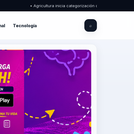
• Agricultura inicia categorización de puestos para fortalecer
nal
Tecnología
⌕