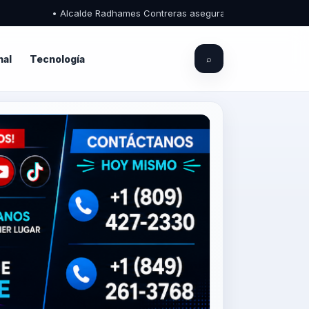
• Alcalde Radhames Contreras asegura que el Palacio Municipal d
nal
Tecnología
⌕