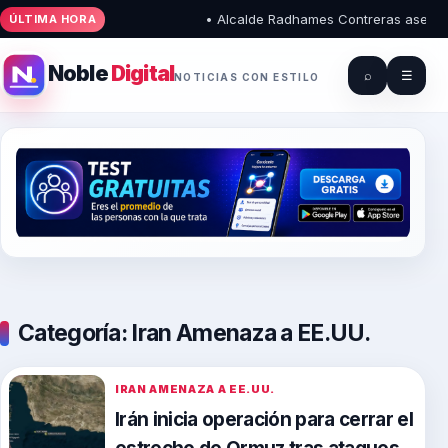
• Alcalde Radhames Contreras asegura qu
ÚLTIMA HORA
Noble
Digital
⌕
☰
NOTICIAS CON ESTILO
Categoría:
Iran Amenaza a EE.UU.
IRAN AMENAZA A EE.UU.
Irán inicia operación para cerrar el