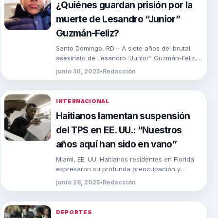
¿Quiénes guardan prisión por la
muerte de Lesandro “Junior”
Guzmán-Feliz?
Santo Domingo, RD – A siete años del brutal
asesinato de Lesandro “Junior” Guzmán-Feliz,
el joven de origen dominicano que soñaba con
junio 30, 2025
•
Redacción
[…]
INTERNACIONAL
Haitianos lamentan suspensión
del TPS en EE. UU.: “Nuestros
años aquí han sido en vano”
Miami, EE. UU. Haitianos residentes en Florida
expresaron su profunda preocupación y
tristeza tras el anuncio oficial de la suspensión
junio 28, 2025
•
Redacción
del Estatus […]
DEPORTES