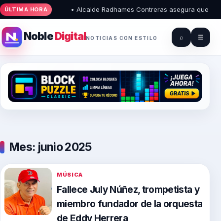
• Alcalde Radhames Contreras asegura que el Palacio
ÚLTIMA HORA
Noble
Digital
⌕
☰
NOTICIAS CON ESTILO
Mes:
junio 2025
MÚSICA
Fallece July Núñez, trompetista y
miembro fundador de la orquesta
de Eddy Herrera