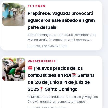
EL TIEMPO
Prepárese: vaguada provocará
aguaceros este sábado en gran
parte del país
Santo Domingo, RD El Instituto Dominicano de
Meteorología (Indomet) informó que este
sábado una vaguada combinada con la
junio 28, 2025
•
Redacción
aproximación de una onda […]
UNCATEGORIZED
¡Nuevos precios de los
combustibles en RD!
Semana
del 28 de junio al 4 de julio de
2025
Santo Domingo
El Ministerio de Industria, Comercio y Mipymes
(MICM) anunció un aumento en varios
combustibles, con alzas que van desde