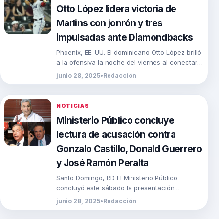
Otto López lidera victoria de
Marlins con jonrón y tres
impulsadas ante Diamondbacks
Phoenix, EE. UU. El dominicano Otto López brilló
a la ofensiva la noche del viernes al conectar
jonrón, doble y sencillo, remolcando […]
junio 28, 2025
•
Redacción
NOTICIAS
Ministerio Público concluye
lectura de acusación contra
Gonzalo Castillo, Donald Guerrero
y José Ramón Peralta
Santo Domingo, RD El Ministerio Público
concluyó este sábado la presentación
resumida de los hechos y la calificación
junio 28, 2025
•
Redacción
jurídica de la acusación […]