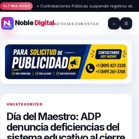
• Contrataciones Públicas suspende registros de proveed
ÚLTIMA HORA
Noble
Digital
⌕
☰
NOTICIAS CON ESTILO
UNCATEGORIZED
Día del Maestro: ADP
denuncia deficiencias del
sistema educativo al cierre