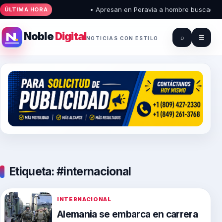
• Apresan en Peravia a hombre buscado por h
ÚLTIMA HORA
Noble
Digital
⌕
☰
NOTICIAS CON ESTILO
Etiqueta:
#internacional
INTERNACIONAL
Alemania se embarca en carrera