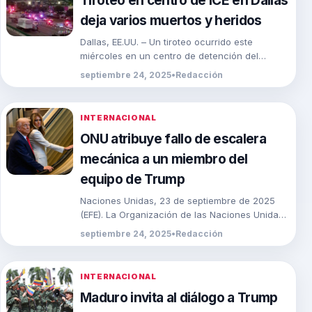
Tiroteo en centro de ICE en Dallas
deja varios muertos y heridos
Dallas, EE.UU. – Un tiroteo ocurrido este
miércoles en un centro de detención del
Servicio de Control de Inmigración y Aduanas
septiembre 24, 2025
•
Redacción
(ICE) […]
INTERNACIONAL
ONU atribuye fallo de escalera
mecánica a un miembro del
equipo de Trump
Naciones Unidas, 23 de septiembre de 2025
(EFE). La Organización de las Naciones Unidas
(ONU) informó este martes que el fallo
septiembre 24, 2025
•
Redacción
registrado […]
INTERNACIONAL
Maduro invita al diálogo a Trump