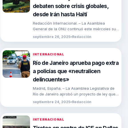
debaten sobre crisis globales,
desde Irán hasta Haití
Redacción Internacional. – La Asamblea
General de la ONU continuó este miércoles su
80º periodo de sesiones, marcada por
septiembre 26, 2025
•
Redacción
discursos que reflejaron […]
INTERNACIONAL
Río de Janeiro aprueba pago extra
a policías que «neutralicen
delincuentes»
Madrid, España. – La Asamblea Legislativa de
Río de Janeiro aprobó un proyecto de ley que
restablece el pago de bonificaciones
septiembre 24, 2025
•
Redacción
económicas […]
INTERNACIONAL