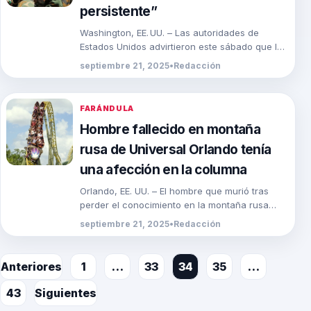
persistente”
Washington, EE. UU. – Las autoridades de
Estados Unidos advirtieron este sábado que los
recientes llamamientos del grupo terrorista Al
septiembre 21, 2025
•
Redacción
Qaeda para perpetrar […]
FARÁNDULA
Hombre fallecido en montaña
rusa de Universal Orlando tenía
una afección en la columna
Orlando, EE. UU. – El hombre que murió tras
perder el conocimiento en la montaña rusa
Stardust Racers, en el nuevo parque […]
septiembre 21, 2025
•
Redacción
Paginación
Anteriores
1
…
33
34
35
…
de
43
Siguientes