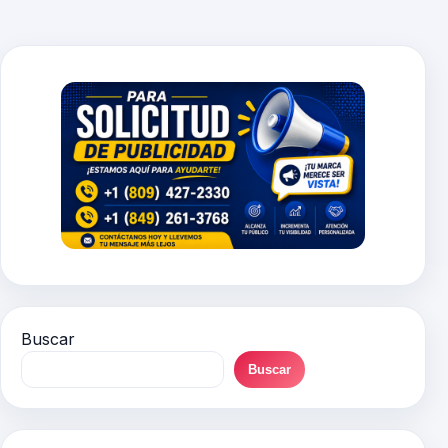
entradas
Buscar
Buscar