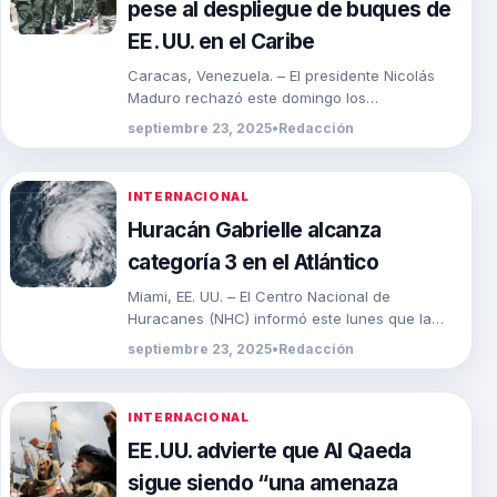
pese al despliegue de buques de
EE. UU. en el Caribe
Caracas, Venezuela. – El presidente Nicolás
Maduro rechazó este domingo los
señalamientos de Estados Unidos en su contra
septiembre 23, 2025
•
Redacción
por presunto narcotráfico y, […]
INTERNACIONAL
Huracán Gabrielle alcanza
categoría 3 en el Atlántico
Miami, EE. UU. – El Centro Nacional de
Huracanes (NHC) informó este lunes que la
tormenta Gabrielle se intensificó y alcanzó la
septiembre 23, 2025
•
Redacción
[…]
INTERNACIONAL
EE. UU. advierte que Al Qaeda
sigue siendo “una amenaza