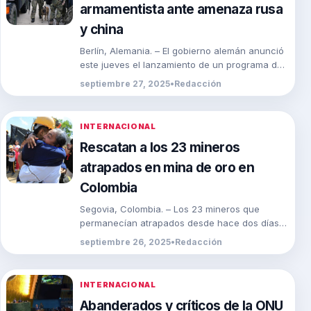
armamentista ante amenaza rusa
y china
Berlín, Alemania. – El gobierno alemán anunció
este jueves el lanzamiento de un programa de
defensa espacial valorado en 35,000 millones
septiembre 27, 2025
•
Redacción
de […]
INTERNACIONAL
Rescatan a los 23 mineros
atrapados en mina de oro en
Colombia
Segovia, Colombia. – Los 23 mineros que
permanecían atrapados desde hace dos días
en un yacimiento de oro en el municipio de […]
septiembre 26, 2025
•
Redacción
INTERNACIONAL
Abanderados y críticos de la ONU