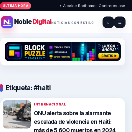
• Alcalde Radhames Contreras asegura que
ÚLTIMA HORA
Noble
Digital
⌕
☰
NOTICIAS CON ESTILO
Etiqueta:
#haiti
INTERNACIONAL
ONU alerta sobre la alarmante
escalada de violencia en Haití:
más de 5,600 muertos en 2024