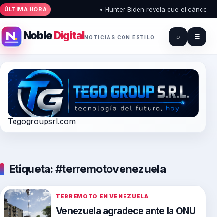
• Hunter Biden revela que el cáncer de 
ÚLTIMA HORA
Noble
Digital
⌕
☰
NOTICIAS CON ESTILO
Tegogroupsrl.com
Etiqueta:
#terremotovenezuela
TERREMOTO EN VENEZUELA
Venezuela agradece ante la ONU