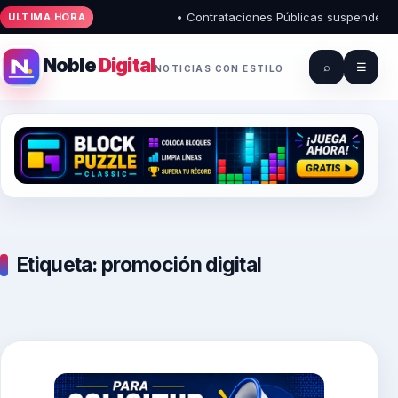
• Contrataciones Públicas suspende regis
ÚLTIMA HORA
Noble
Digital
⌕
☰
NOTICIAS CON ESTILO
Etiqueta:
promoción digital