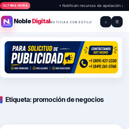
• Notifican recursos de apelación contra
ÚLTIMA HORA
Noble
Digital
⌕
☰
NOTICIAS CON ESTILO
Etiqueta:
promoción de negocios