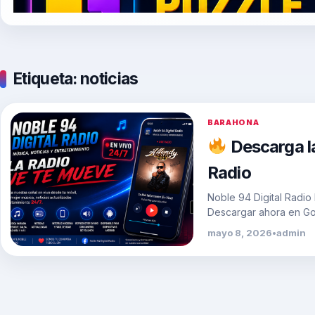
Etiqueta:
noticias
BARAHONA
Descarga la
Radio
Noble 94 Digital Radio
Descargar ahora en Goo
mayo 8, 2026
•
admin
Tegogroupsrl.com