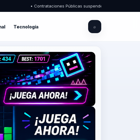
• Contrataciones Públicas suspende registros de proveedores 
nal
Tecnología
⌕