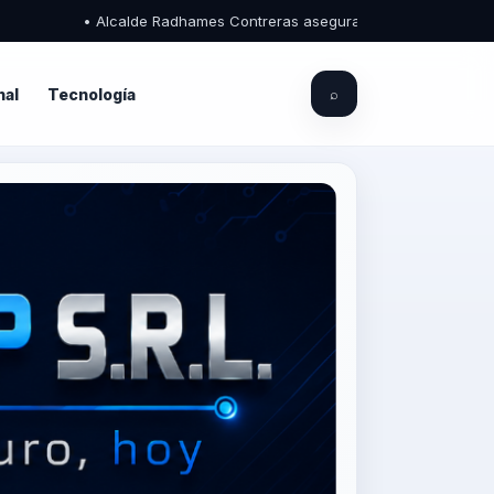
• Alcalde Radhames Contreras asegura que el Palacio Municipal d
nal
Tecnología
⌕