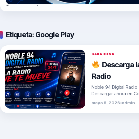
Tegogroupsrl.com
Etiqueta:
Google Play
BARAHONA
Descarga la
Radio
Noble 94 Digital Radio
Descargar ahora en Goo
mayo 8, 2026
•
admin