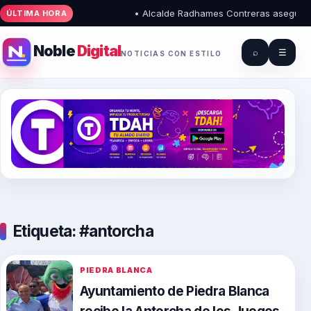
• Alcalde Radhames Contreras asegura que 
ÚLTIMA HORA
Noble
Digital
⌕
☰
NOTICIAS CON ESTILO
Etiqueta:
#antorcha
PIEDRA BLANCA
Ayuntamiento de Piedra Blanca