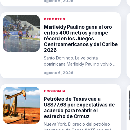
agosto 6, 2026
corregir…
DEPORTES
Marileidy Paulino gana el oro
en los 400 metros y rompe
récord en los Juegos
Centroamericanos y del Caribe
2026
Santo Domingo. La velocista
dominicana Marileidy Paulino volvió a
demostrar por qué es una de las
agosto 6, 2026
mejores corredoras…
ECONOMIA
Petróleo de Texas cae a
US$77.63 por expectativas de
acuerdo para reabrir el
estrecho de Ormuz
Nueva York. El precio del petróleo