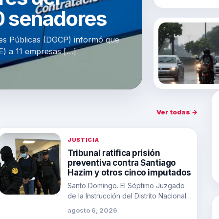
0 senadores
es Públicas (DGCP) informó que
E) a 11 empresas […]
Ver todas →
JUSTICIA
Tribunal ratifica prisión
preventiva contra Santiago
Hazim y otros cinco imputados
Santo Domingo. El Séptimo Juzgado
de la Instrucción del Distrito Nacional
decidió mantener la medida de prisión
agosto 6, 2026
preventiva…