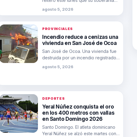
reiteró este lunes que su soberanía
sobre la ciudad autónoma de Ceuta…
agosto 5, 2026
PROVINCIALES
Incendio reduce a cenizas una
vivienda en San José de Ocoa
San José de Ocoa. Una vivienda fue
destruida por un incendio registrado
la tarde de este martes en…
agosto 5, 2026
DEPORTES
Yeral Núñez conquista el oro
en los 400 metros con vallas
en Santo Domingo 2026
Santo Domingo. El atleta dominicano
Yeral Núñez se alzó este martes con