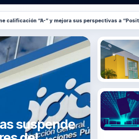
 mejora sus perspectivas a “Positivas”
Estudio: lectore
cas suspende
res del