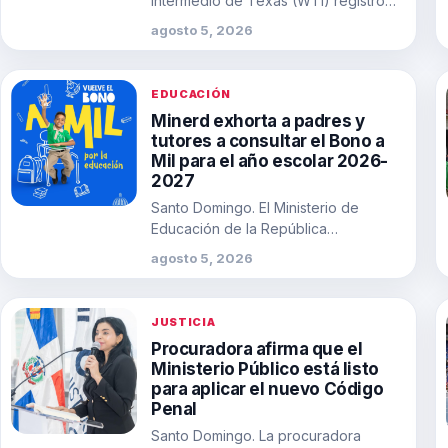
intermedio de Texas (WTI) registró
una fuerte caída este martes al inicio…
agosto 5, 2026
EDUCACIÓN
Minerd exhorta a padres y
tutores a consultar el Bono a
Mil para el año escolar 2026-
2027
Santo Domingo. El Ministerio de
Educación de la República
Dominicana (Minerd) llamó este
agosto 5, 2026
martes a los padres, madres…
JUSTICIA
Procuradora afirma que el
Ministerio Público está listo
para aplicar el nuevo Código
Penal
Santo Domingo. La procuradora