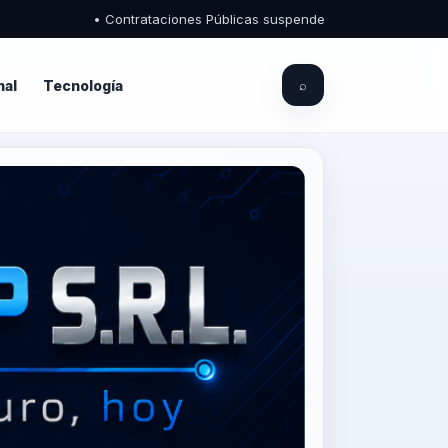
• Contrataciones Públicas suspende registros de proveedores del
nal
Tecnología
⌕