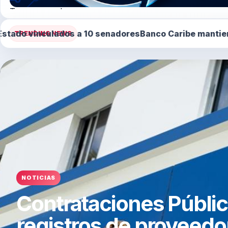
Tegogroupsrl.com
10 senadores
Banco Caribe mantiene calificación “A-” y
TRENDING NEWS
NOTICIAS
Contrataciones Públi
registros de proveedo