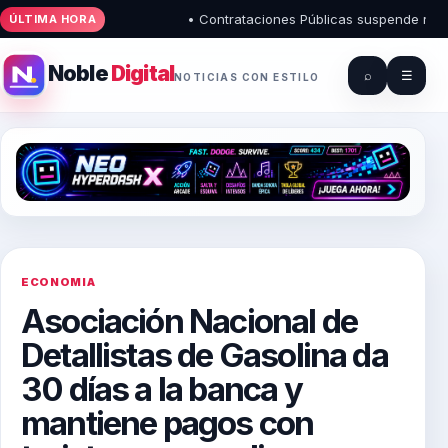
• Contrataciones Públicas suspende registros
ÚLTIMA HORA
Noble
Digital
⌕
☰
NOTICIAS CON ESTILO
ECONOMIA
Asociación Nacional de
Detallistas de Gasolina da
30 días a la banca y
mantiene pagos con