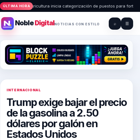
• Agricultura inicia categorización de puestos para fortalec
ÚLTIMA HORA
Noble
Digital
⌕
☰
NOTICIAS CON ESTILO
INTERNACIONAL
Trump exige bajar el precio
de la gasolina a 2.50
dólares por galón en
Estados Unidos