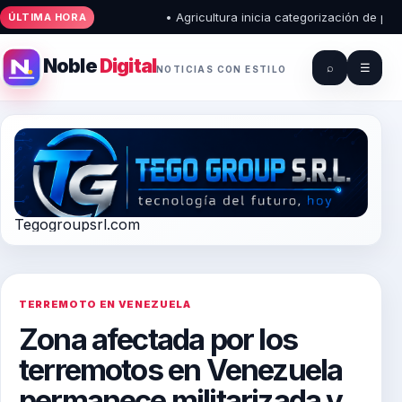
• Agricultura inicia categorización de puest
ÚLTIMA HORA
Noble
Digital
⌕
☰
NOTICIAS CON ESTILO
Tegogroupsrl.com
TERREMOTO EN VENEZUELA
Zona afectada por los
terremotos en Venezuela
permanece militarizada y