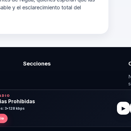
ble y el esclarecimiento total del
Secciones
N
s
n
ADIO
cias Prohibidas
▶
s: 3
•
128 kbps
dio