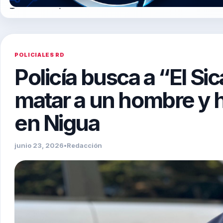
Tegogroupsrl.com
POLICIALES RD
Policía busca a “El Si
matar a un hombre y h
en Nigua
junio 23, 2026
•
Redacción