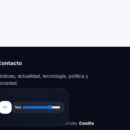
Contacto
oticias, actualidad, tecnología, política y
ociedad.
obledigitalradio.com
Vol.
Desarrollo:
Conifo