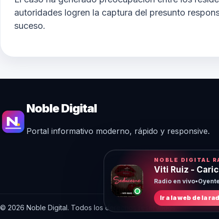
autoridades logren la captura del presunto responsa
suceso.
Noble Digital
Portal informativo moderno, rápido y responsive.
NOBLE DIGITAL R
Viti Ruiz - Cari
Radio en vivo
•
Oyente
Ir a la web de la ra
© 2026 Noble Digital. Todos los derechos reservados.