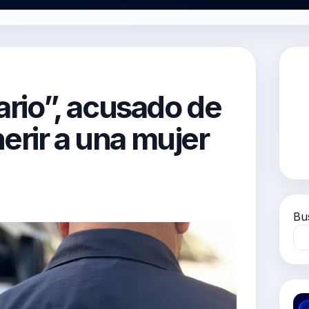
cario”, acusado de
erir a una mujer
Bu