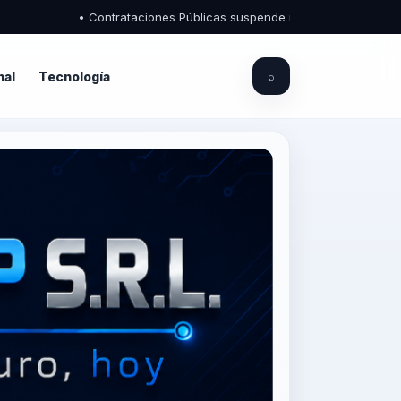
• Contrataciones Públicas suspende registros de proveedores del
nal
Tecnología
⌕