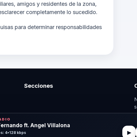
iares, amigos y residentes de la zona,
 esclarecer completamente lo sucedido.
uisas para determinar responsabilidades
Secciones
N
s
n
ADIO
Fernando ft. Angel Villalona
▶
s: 4
•
128 kbps