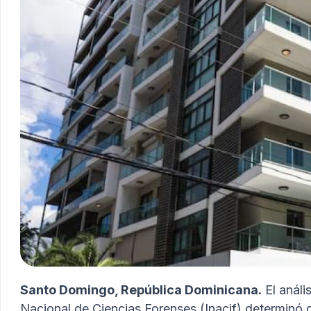
Tegogroupsrl.com
Santo Domingo, República Dominicana.
El anális
Nacional de Ciencias Forenses (Inacif) determinó 