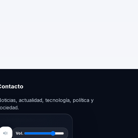
Contacto
oticias, actualidad, tecnología, política y
ociedad.
obledigitalradio.com
Vol.