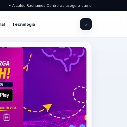
calde Radhames Contreras asegura que el Palacio Municipal de Piedra B
nal
Tecnología
⌕