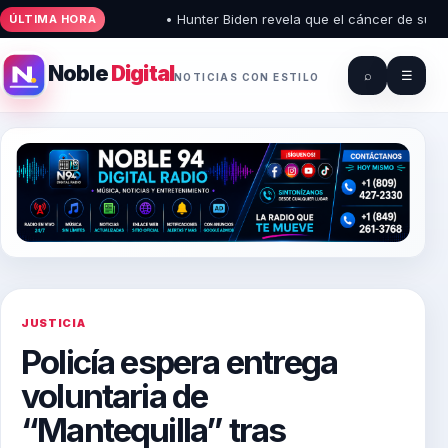
• Hunter Biden revela que el cáncer de su padr
ÚLTIMA HORA
Noble
Digital
⌕
☰
NOTICIAS CON ESTILO
JUSTICIA
Policía espera entrega
voluntaria de
“Mantequilla” tras