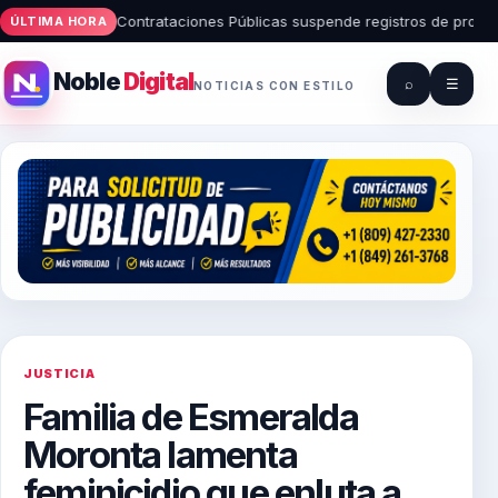
• Contrataciones Públicas suspende registros de proveedore
ÚLTIMA HORA
Noble
Digital
⌕
☰
NOTICIAS CON ESTILO
JUSTICIA
Familia de Esmeralda
Moronta lamenta
feminicidio que enluta a