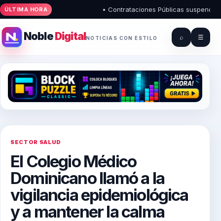
• Contrataciones Públicas suspende regis
ÚLTIMA HORA
Noble
Digital
⌕
☰
NOTICIAS CON ESTILO
SECTOR SALUD
El Colegio Médico
Dominicano llamó a la
vigilancia epidemiológica
y a mantener la calma