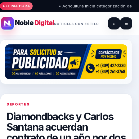
• Agricultura inicia categorización de pues
ÚLTIMA HORA
Noble
Digital
⌕
☰
NOTICIAS CON ESTILO
DEPORTES
Diamondbacks y Carlos
Santana acuerdan
contrato de un año por dos