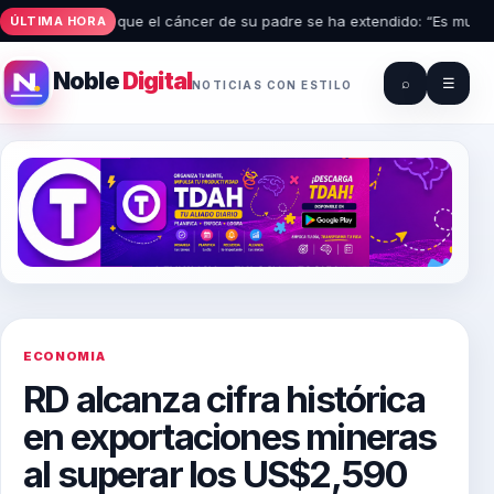
 Biden revela que el cáncer de su padre se ha extendido: “Es muy dolo
ÚLTIMA HORA
Noble
Digital
⌕
☰
NOTICIAS CON ESTILO
ECONOMIA
RD alcanza cifra histórica
en exportaciones mineras
al superar los US$2,590