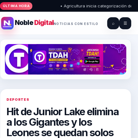
• Agricultura inicia categorización de pue
ÚLTIMA HORA
Noble
Digital
⌕
☰
NOTICIAS CON ESTILO
DEPORTES
Hit de Junior Lake elimina
a los Gigantes y los
Leones se quedan solos