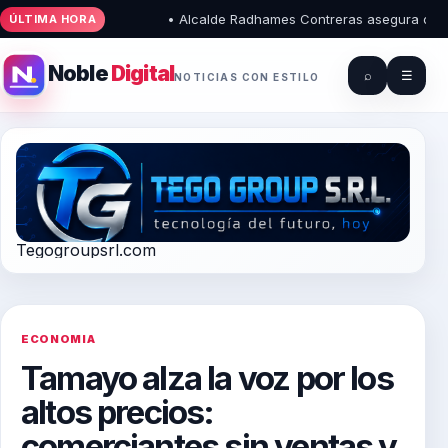
• Alcalde Radhames Contreras asegura que el Pa
ÚLTIMA HORA
Noble
Digital
⌕
☰
NOTICIAS CON ESTILO
Tegogroupsrl.com
ECONOMIA
Tamayo alza la voz por los
altos precios:
comerciantes sin ventas y