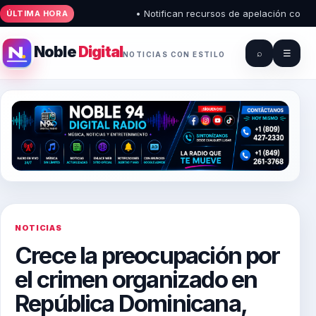
• Notifican recursos de apelación contra fa
ÚLTIMA HORA
Noble
Digital
⌕
☰
NOTICIAS CON ESTILO
NOTICIAS
Crece la preocupación por
el crimen organizado en
República Dominicana,