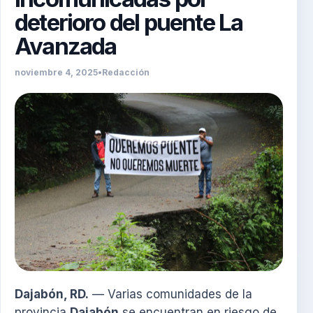
deterioro del puente La
Avanzada
noviembre 4, 2025
•
Redacción
Dajabón, RD.
— Varias comunidades de la
provincia
Dajabón
se encuentran en riesgo de