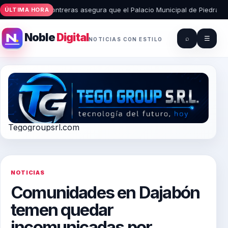
 Radhames Contreras asegura que el Palacio Municipal de Piedra Blanca 
ÚLTIMA HORA
Noble
Digital
⌕
☰
NOTICIAS CON ESTILO
Tegogroupsrl.com
NOTICIAS
Comunidades en Dajabón
temen quedar
incomunicadas por