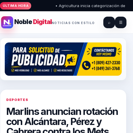
• Agricultura inicia categorización de pues
ÚLTIMA HORA
Noble
Digital
⌕
☰
NOTICIAS CON ESTILO
DEPORTES
Marlins anuncian rotación
con Alcántara, Pérez y
Cabrera contra los Mets