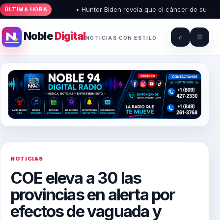
• Hunter Biden revela que el cáncer de su padre 
ÚLTIMA HORA
Noble
Digital
⌕
☰
NOTICIAS CON ESTILO
NOTICIAS
COE eleva a 30 las
provincias en alerta por
efectos de vaguada y