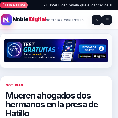
• Hunter Biden revela que el cáncer de su padr
ÚLTIMA HORA
Noble
Digital
⌕
☰
NOTICIAS CON ESTILO
NOTICIAS
Mueren ahogados dos
hermanos en la presa de
Hatillo