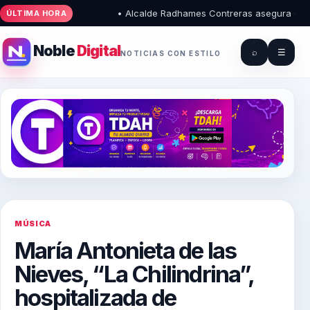
• Alcalde Radhames Contreras asegura que el Pa
ÚLTIMA HORA
Noble
Digital
⌕
☰
NOTICIAS CON ESTILO
MÚSICA
María Antonieta de las
Nieves, “La Chilindrina”,
hospitalizada de