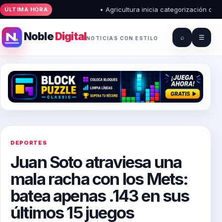
• Agricultura inicia categorización de pu
ÚLTIMA HORA
Noble
Digital
⌕
☰
NOTICIAS CON ESTILO
DEPORTES
Juan Soto atraviesa una
mala racha con los Mets:
batea apenas .143 en sus
últimos 15 juegos