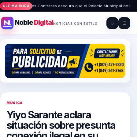
calde Radhames Contreras asegura que el Palacio Municipal de Piedra Bl
ÚLTIMA HORA
Noble
Digital
⌕
☰
NOTICIAS CON ESTILO
MÚSICA
Yiyo Sarante aclara
situación sobre presunta
conexión ilegal en su