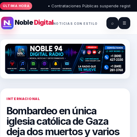
• Contrataciones Públicas suspende registros de 
ÚLTIMA HORA
Noble
Digital
⌕
☰
NOTICIAS CON ESTILO
INTERNACIONAL
Bombardeo en única
iglesia católica de Gaza
deja dos muertos y varios