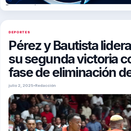
Tegogroupsrl.com
DEPORTES
Pérez y Bautista lidera
su segunda victoria c
fase de eliminación d
julio 2, 2025
•
Redacción