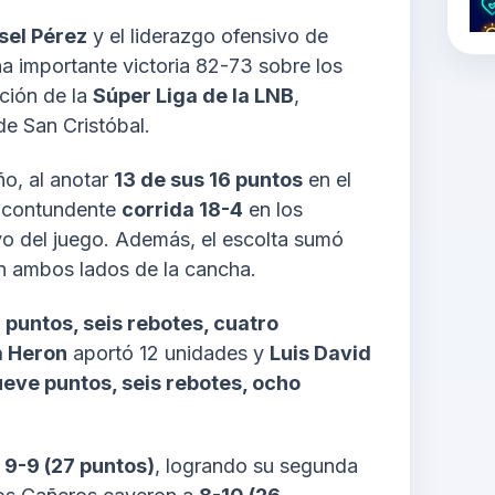
sel Pérez
y el liderazgo ofensivo de
a importante victoria 82-73 sobre los
ación de la
Súper Liga de la LNB
,
de San Cristóbal.
ño, al anotar
13 de sus 16 puntos
en el
na contundente
corrida 18-4
en los
ivo del juego. Además, el escolta sumó
n ambos lados de la cancha.
 puntos, seis rebotes, cuatro
 Heron
aportó 12 unidades y
Luis David
eve puntos, seis rebotes, ocho
n
9-9 (27 puntos)
, logrando su segunda