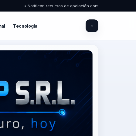
• Notifican recursos de apelación contra fallo que favoreció a Go
nal
Tecnología
⌕