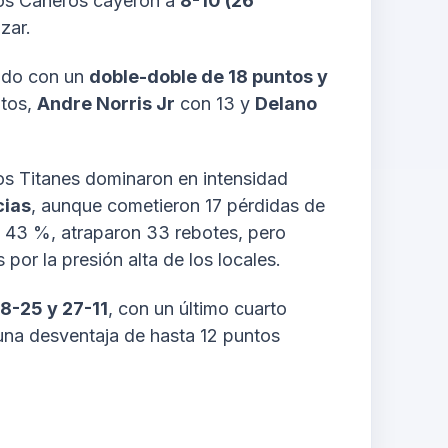
, los Cañeros cayeron a
8-10 (26
zar.
ado con un
doble-doble de 18 puntos y
ntos,
Andre Norris Jr
con 13 y
Delano
os Titanes dominaron en intensidad
cias
, aunque cometieron 17 pérdidas de
n 43 %, atraparon 33 rebotes, pero
 por la presión alta de los locales.
18-25 y 27-11
, con un último cuarto
una desventaja de hasta 12 puntos