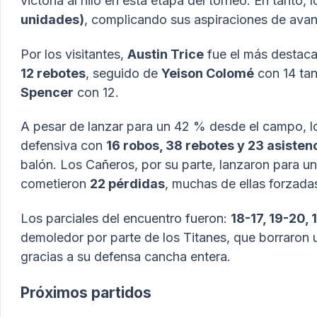
victoria al hilo en esta etapa del torneo. En tanto
unidades)
, complicando sus aspiraciones de avan
Por los visitantes,
Austin Trice
fue el más destac
12 rebotes
, seguido de
Yeison Colomé
con 14 ta
Spencer
con 12.
A pesar de lanzar para un 42 % desde el campo, l
defensiva con
16 robos, 38 rebotes y 23 asisten
balón. Los Cañeros, por su parte, lanzaron para u
cometieron
22 pérdidas
, muchas de ellas forzadas
Los parciales del encuentro fueron:
18-17, 19-20, 
demoledor por parte de los Titanes, que borraron 
gracias a su defensa cancha entera.
Próximos partidos