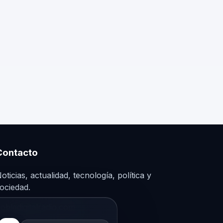
Contacto
oticias, actualidad, tecnología, política y
ociedad.
obledigitalradio.com