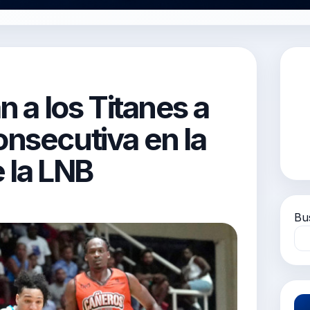
n a los Titanes a
onsecutiva en la
e la LNB
Bu