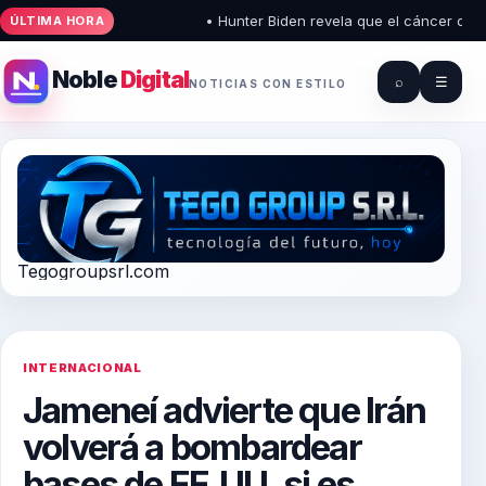
• Hunter Biden revela que el cáncer de su p
ÚLTIMA HORA
Noble
Digital
⌕
☰
NOTICIAS CON ESTILO
Tegogroupsrl.com
INTERNACIONAL
Jameneí advierte que Irán
volverá a bombardear
bases de EE.UU. si es