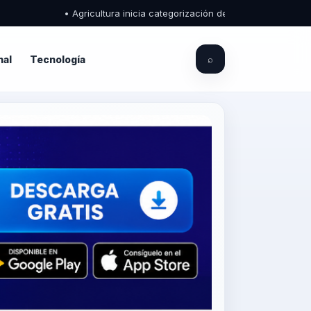
• Agricultura inicia categorización de puestos para fortalecer la 
nal
Tecnología
⌕