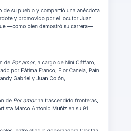
ño de su pueblo y compartió una anécdota
erdote y promovido por el locutor Juan
o que —como bien demostró su carrera—
ón de
Por amor
, a cargo de Niní Cáffaro,
rado por Fátima Franco, Flor Canela, Paín
andy Gabriel y Juan Colón,
ión de
Por amor
ha trascendido fronteras,
artista Marco Antonio Muñiz en su 91
ales, entre ellas la gobernadora Claritza