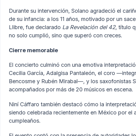
Durante su intervención, Solano agradeció el cari
de su infancia: a los 11 años, motivado por un sac
Llibre, fue declarado
La Revelación del 42
, títul
no solo cumplió, sino que superó con creces.
Cierre memorable
El concierto culminó con una emotiva interpretaci
Cecilia García, Adalgisa Pantaleón, el coro —integ
Bencosme y Rubén Mirabal—, y los saxofonistas S
acompañados por más de 20 músicos en escena.
Niní Cáffaro también destacó cómo la interpretac
siendo celebrada recientemente en México por el 
cumpleaños.
El evento contó con la presencia de autoridades loc