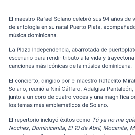
El maestro Rafael Solano celebró sus 94 años de 
de antología en su natal Puerto Plata, acompañado
música dominicana.
La Plaza Independencia, abarrotada de puertoplateñ
escenario para rendir tributo a la vida y trayectori
Tegogroupsrl.com
canciones más icónicas de la música dominicana.
El concierto, dirigido por el maestro Rafaelito Mira
Solano, reunió a Niní Cáffaro, Adalgisa Pantaleón, 
junto a un coro de cuatro voces y una magnífica or
los temas más emblemáticos de Solano.
El repertorio incluyó éxitos como
Tú ya no me qui
Noches
,
Dominicanita
,
El 10 de Abril
,
Mocanita
,
Mi