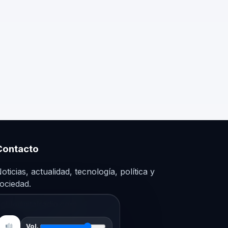
Contacto
oticias, actualidad, tecnología, política y
ociedad.
obledigitalradio.com
Vol.