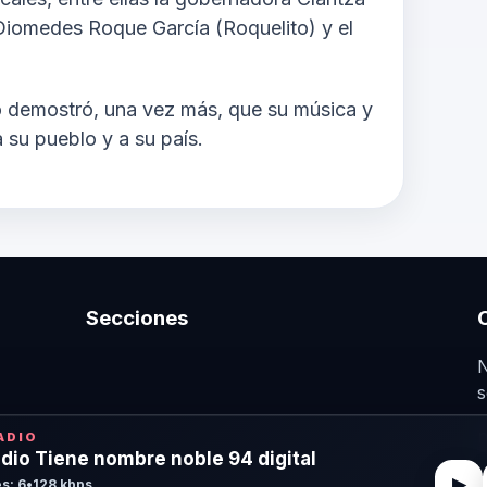
 Diomedes Roque García (Roquelito) y el
no demostró, una vez más, que su música y
 su pueblo y a su país.
Secciones
N
s
n
ADIO
dio Tiene nombre noble 94 digital
▶
s: 6
•
128 kbps