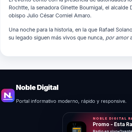
Rochtte, la senadora Ginette Bournigal, el alcalde
obispo Julio César Corniel Amaro.
Una noche para la historia, en la que Rafael Sola
su legado siguen más vivos que nunca,
por amor
a
Noble Digital
Portal informativo moderno, rápido y responsive.
NOBLE DIGITAL R
Promo - Esta Ra
Radio en vivo
•
Oyente