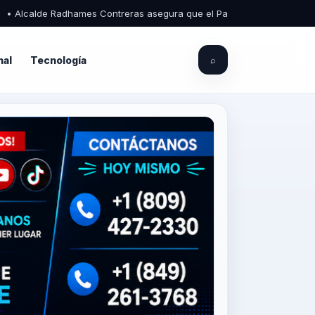
 Radhames Contreras asegura que el Palacio Municipal de Piedra Blanca 
nal
Tecnología
⌕