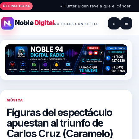
• Hunter Biden revela que el cáncer de su 
ÚLTIMA HORA
Noble
Digital
⌕
☰
NOTICIAS CON ESTILO
MÚSICA
Figuras del espectáculo
apuestan al triunfo de
Carlos Cruz (Caramelo)