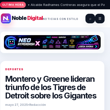
• Alcalde Radhames Contreras asegura que el Palacio Muni
ÚLTIMA HORA
Noble
Digital
⌕
☰
NOTICIAS CON ESTILO
DEPORTES
Montero y Greene lideran
triunfo de los Tigres de
Detroit sobre los Gigantes
mayo 27, 2025
•
Redacción