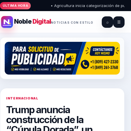
• Agricultura inicia categorización de puesto
ÚLTIMA HORA
Noble
Digital
⌕
☰
NOTICIAS CON ESTILO
INTERNACIONAL
Trump anuncia
construcción de la
“Cúpula Dorada”, un