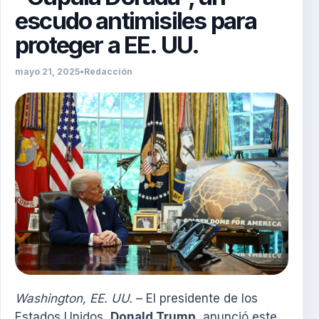
escudo antimisiles para
proteger a EE. UU.
mayo 21, 2025
•
Redacción
Washington, EE. UU.
– El presidente de los
Estados Unidos,
Donald Trump
, anunció este