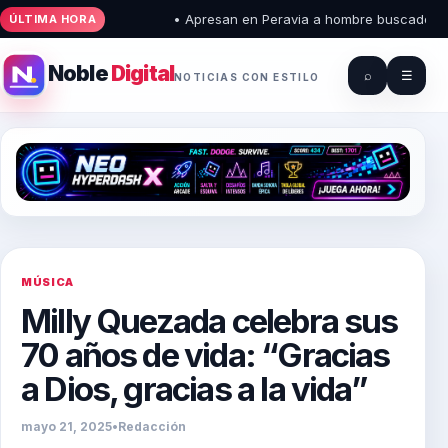
• Apresan en Peravia a hombre buscado por ho
ÚLTIMA HORA
Noble
Digital
⌕
☰
NOTICIAS CON ESTILO
MÚSICA
Milly Quezada celebra sus
70 años de vida: “Gracias
a Dios, gracias a la vida”
mayo 21, 2025
•
Redacción