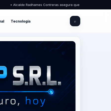
adhames Contreras asegura que el Palacio Municipal de Piedra Blanca es
nal
Tecnología
⌕