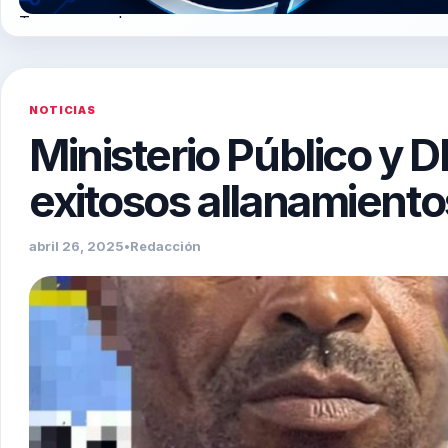
Tegogroupsrl.com
NOTICIAS
Ministerio Público y D
exitosos allanamient
abril 26, 2025
•
Redacción