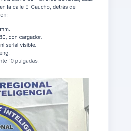
n la calle El Caucho, detrás del
ron:
2mm.
380, con cargador.
 serial visible.
eng.
nte 10 pulgadas.