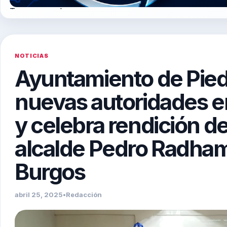
Tegogroupsrl.com
NOTICIAS
Ayuntamiento de Pied
nuevas autoridades en
y celebra rendición d
alcalde Pedro Radha
Burgos
abril 25, 2025
•
Redacción