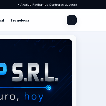
calde Radhames Contreras asegura que el Palacio Municipal de Piedra Bl
nal
Tecnología
⌕