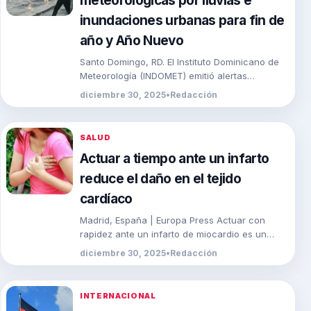
meteorológicas por lluvias e
inundaciones urbanas para fin de
año y Año Nuevo
Santo Domingo, RD. El Instituto Dominicano de
Meteorología (INDOMET) emitió alertas
meteorológicas ante el riesgo de inundaciones
diciembre 30, 2025
•
Redacción
urbanas durante las celebraciones de […]
SALUD
Actuar a tiempo ante un infarto
reduce el daño en el tejido
cardíaco
Madrid, España | Europa Press Actuar con
rapidez ante un infarto de miocardio es un
factor clave para reducir el daño en […]
diciembre 30, 2025
•
Redacción
INTERNACIONAL