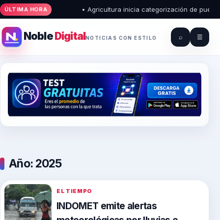
• Agricultura inicia categorización de puestos 
ÚLTIMA HORA
Noble
Digital
⌕
☰
NOTICIAS CON ESTILO
Año:
2025
EL TIEMPO
INDOMET emite alertas