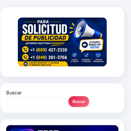
entradas
Buscar
Buscar