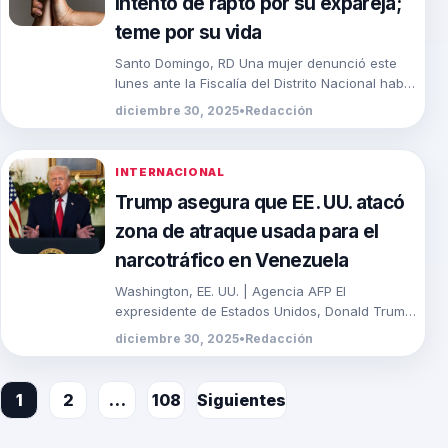
intento de rapto por su expareja;
teme por su vida
Santo Domingo, RD Una mujer denunció este
lunes ante la Fiscalía del Distrito Nacional haber
sido víctima de una Brutal Agresión
diciembre 30, 2025
•
Redacción
presuntamente […]
INTERNACIONAL
Trump asegura que EE. UU. atacó
zona de atraque usada para el
narcotráfico en Venezuela
Washington, EE. UU. | Agencia AFP El
expresidente de Estados Unidos, Donald Trump,
afirmó este lunes que su país atacó y destruyó
diciembre 30, 2025
•
Redacción
[…]
Paginación
1
2
…
108
Siguientes
de